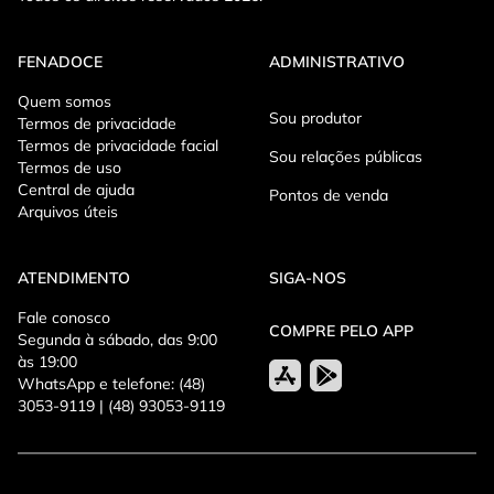
Em cada edição a feira recebe excursões de todo o país e
também de países vizinhos, como Argentina e Uruguai. Desta
forma, movimenta o turismo na região sul e estimula os roteiros
FENADOCE
ADMINISTRATIVO
gastronômicos.
Quem somos
Regras Meia entrada:
Sou produtor
Termos de privacidade
Termos de privacidade facial
Sou relações públicas
Idoso a partir de 60 anos.
Termos de uso
Central de ajuda
Pontos de venda
professores com carteira sindical expedida pela ANDES-
Arquivos úteis
SINDICATO, CEPERS-SINDICATO, SIMP ou SINASEFE.
Estudantes com carteira de identidade estudantil expedida pela
ATENDIMENTO
SIGA-NOS
UNE, ANPG, UBES ou UPES.
Fale conosco
COMPRE PELO APP
Segunda à sábado, das 9:00
Doadores de sangue regulares registrados no hemocentro e nos
às 19:00
bancos de sangue dos hospitais do Estado apresentando
WhatsApp e telefone: (48)
documento de identidade oficial com foto e carteira de controle
3053-9119 | (48) 93053-9119
das doações expedida pela Secretaria de Estado da Saúde ou
pelos hemocentros e bancos de sangue do Estado do Rio
Grande do Sul, dentro do prazo de validade.