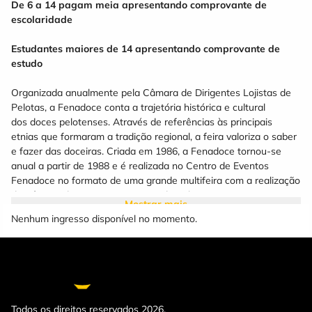
De 6 a 14 pagam meia apresentando comprovante de
escolaridade
Estudantes maiores de 14 apresentando comprovante de
estudo
Organizada anualmente pela Câmara de Dirigentes Lojistas de
Pelotas, a Fenadoce conta a trajetória histórica e cultural
dos doces pelotenses. Através de referências às principais
etnias que formaram a tradição regional, a feira valoriza o saber
e fazer das doceiras. Criada em 1986, a Fenadoce tornou-se
anual a partir de 1988 e é realizada no Centro de Eventos
Fenadoce no formato de uma grande multifeira com a realização
da Câmara de Dirigentes Lojistas de Pelotas.
Mostrar mais
Nenhum ingresso disponível no momento.
O protagonista do evento são os doces certificados,
encontrados na Cidade do Doce. Há também uma grande
estrutura para a área de serviços, que recebe expositores de
todo o Estado e conta com mais de 2.000 lugares na Praça de
Alimentação e 5.000 vagas de estacionamento.
Todos os direitos reservados 2026.