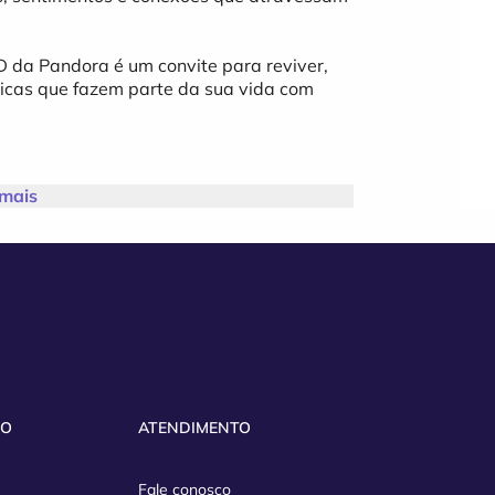
 da Pandora é um convite para reviver,
sicas que fazem parte da sua vida com
 mais
o seu lugar é dentro dela.
/RS
VO
ATENDIMENTO
RA SEGURA!) ou nos pontos de venda:
ana, Menu Lanches, Móveis Dallas e Six
Fale conosco