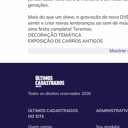
gerações.
Mais do que um show, a gravação do novo DVD
sentir e criar novas lembranças ao som de mú
uma festa completa! Teremos:
DECORAÇÃO TEMÁTICA
EXPOSIÇÃO DE CARROS ANTIGOS
DJ PARA ANIMAR A NOITE
Mostrar
MUITO FLASHBACK!
E você vai fazer parte dessa história!
Entre. Sinta. Viva.
A Máquina do Tempo está pronta para partir! E 
Todos os direitos reservados 2026.
GRAVAÇÃO DO DVD DA BANDA PANDORA!
Quando: Dia 20 de Junho
Onde: All Need Master Hall, em Caxias do Sul
ÚLTIMOS CADASTRADOS
ADMINISTRATI
Onde comprar : Site da Minha Entrada (COMP
NO SITE
Brisa Calçados, Stetic Sim, Lojas Conexão Urb
Gym Academia
Quem somos
Sou produtor