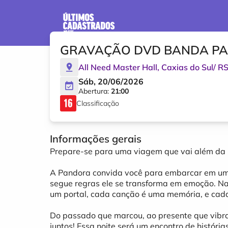
GRAVAÇÃO DVD BANDA PA
All Need Master Hall
,
Caxias do Sul
/
R
Sáb, 20/06/2026
Abertura:
21:00
Classificação
Informações gerais
Prepare-se para uma viagem que vai além d
A Pandora convida você para embarcar em uma
segue regras ele se transforma em emoção. N
um portal, cada canção é uma memória, e cada 
Do passado que marcou, ao presente que vibra
juntos! Essa noite será um encontro de histór