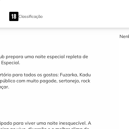
Classificação
Nenh
Pub prepara uma noite especial repleta de
 Especial.
tório para todos os gostos: Fuzarka, Kadu
úblico com muito pagode, sertanejo, rock
nçar.
pado para viver uma noite inesquecível. A
ica ao vivo, diversão e o melhor clima de