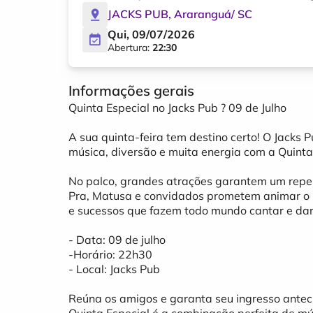
JACKS PUB
,
Araranguá
/
SC
Qui, 09/07/2026
Abertura:
22:30
Informações gerais
Quinta Especial no Jacks Pub ? 09 de Julho
A sua quinta-feira tem destino certo! O Jacks 
música, diversão e muita energia com a Quinta
No palco, grandes atrações garantem um reper
Pra, Matusa e convidados prometem animar o p
e sucessos que fazem todo mundo cantar e da
- Data: 09 de julho
-Horário: 22h30
- Local: Jacks Pub
Reúna os amigos e garanta seu ingresso anteci
Quinta Especial é a combinação perfeita de mús