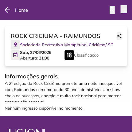
Home
ROCK CRICIUMA - RAIMUNDOS
Sociedade Recreativa Mampituba
,
Criciúma
/
SC
Sáb, 27/06/2026
Classificação
Abertura:
21:00
Informações gerais
A 2ª edição do Rock Criciúma promete uma noite inesquecível
com Raimundos comemorando 30 anos de história. Um show
cheio de sucessos, energia e muito rock nacional para marcar
essa edição especial!
Nenhum ingresso disponível no momento.