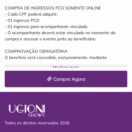
Supermercados, Xelymavi, Recanto dos Aromas, e Amaivos
COMPRA DE INGRESSOS PCD SOMENTE ONLINE
On-line somente pelo site da Minha Entrada (Não nos
- Cada CPF poderá adquirir:
responsabilizamos por outros meios de vendas)
- 01 ingresso PCD
- 01 ingresso para acompanhante vinculado
- O acompanhante deverá estar vinculado no momento da
compra e acessar o evento junto ao beneficiário
COMPROVAÇÃO OBRIGATÓRIA
O benefício será concedido, exclusivamente, mediante
apresentação de documentação válida que comprove deficiência
Mostrar mais
de longo prazo, conforme legislação vigente.
Compre Agora
A documentação deverá ser anexada no formulário on-line no
ato da compra e reapresentada para validação novamente na
portaria do evento.
Serão aceitos:
Laudo médico contendo:
Todos os direitos reservados 2026.
? identificação do paciente
? descrição da deficiência