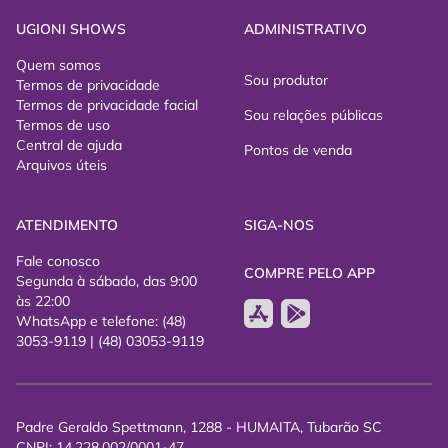
? CID (Classificação Internacional de Doenças)
UGIONI SHOWS
ADMINISTRATIVO
- Carteira oficial de identificação da pessoa com deficiência
- Benefício ativo (BPC/LOAS ou INSS) com indicação da
Quem somos
Sou produtor
condição
Termos de privacidade
Termos de privacidade facial
Sou relações públicas
Termos de uso
DOCUMENTOS NÃO ACEITOS
Central de ajuda
Para fins de acesso ao evento, não serão aceitos:
Pontos de venda
Arquivos úteis
- Atestados médicos genéricos
- Receitas médicas
ATENDIMENTO
SIGA-NOS
- Exames isolados
- Declarações sem CID
Fale conosco
- Documentos ilegíveis, rasurados ou vencidos
COMPRE PELO APP
Segunda à sábado, das 9:00
- Fotografias ou cópias digitais não verificáveis
às 22:00
- Comprovação de condição temporária (ex: fraturas, cirurgias
WhatsApp e telefone: (48)
recentes, mobilidade reduzida momentânea)
3053-9119 | (48) 03053-9119
VALIDAÇÃO NO ACESSO
A documentação deverá ser apresentada no momento da
entrada.
Padre Geraldo Spettmann, 1288 - HUMAITA, Tubarão SC
CNPJ: 14.228.002/0001-47