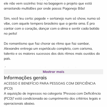
ele não vem sozinho: traz na bagagem o projeto que está
arrastando multidões por onde passa: Pagonejo Bão!
Sim, você leu certo: pagode + sertanejo num só show, numa só
vibe, com aquele tempero brasileiro que a gente ama. É pra
cantar com o coração, dançar com a alma e sentir cada batida
no peito!
Do romantismo que faz chorar ao ritmo que faz sambar,
Alexandre entrega um espetáculo completo, com carisma,
talento e os maiores sucessos dos dois ritmos mais ouvidos do
país.
É o evento que o coração do Rio Grande do Sul tanto esperava.
Mostrar mais
É música boa, é energia lá no alto, é emoção do começo ao fim.
Informações gerais
ACESSO E BENEFÍCIO PARA PESSOAS COM DEFICIÊNCIA
SERVIÇO:
(PCD)
Quando? 16 de Outubro de 2026
A aquisição de ingressos na categoria ?Pessoa com Deficiência
Onde? Estacionamento do Shopping Praça Nova, em Santa
(PCD)? está condicionada ao cumprimento dos critérios legais e
Maria/RS
operacionais abaixo.
Onde comprar? Bendita Semijoias, Dermapelle, Beltrame