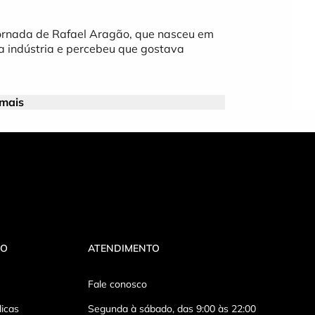
jornada de Rafael Aragão, que nasceu em
a indústria e percebeu que gostava
 mais
VO
ATENDIMENTO
Fale conosco
licas
Segunda à sábado, das 9:00 às 22:00