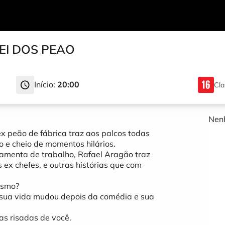
EI DOS PEAO
Início:
20:00
Cla
Nenh
ex peão de fábrica traz aos palcos todas
o e cheio de momentos hilários.
ramenta de trabalho, Rafael Aragão traz
 ex chefes, e outras histórias que com
esmo?
sua vida mudou depois da comédia e sua
as risadas de você.