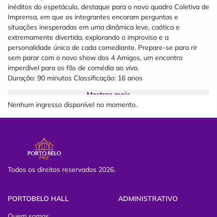
inéditos do espetáculo, destaque para o novo quadro Coletiva de
Imprensa, em que os integrantes encaram perguntas e
situações inesperadas em uma dinâmica leve, caótica e
extremamente divertida, explorando o improviso e a
personalidade única de cada comediante. Prepare-se para rir
sem parar com o novo show dos 4 Amigos, um encontro
imperdível para os fãs de comédia ao vivo.
Duração: 90 minutos Classificação: 16 anos
Mostrar mais
Nenhum ingresso disponível no momento.
INGRESSO SOLIDÁRIO: O ingresso solidário é um ingresso
beneficente. Você apresenta seu ingresso e documento com
foto com 1kg de alimento não perecível. Não tem restrições,
qualquer pessoa pode comprar.
Todos os direitos reservados 2026.
INGRESSO DE MEIA ENTRADA: O ingresso de meia entrada é
válido para: doadores de sangue/medula, estudantes,
professores, pessoas com deficiência, crianças a partir de 2 anos
PORTOBELO HALL
ADMINISTRATIVO
completos acompanhadas dos pais e idosos.
Quem somos