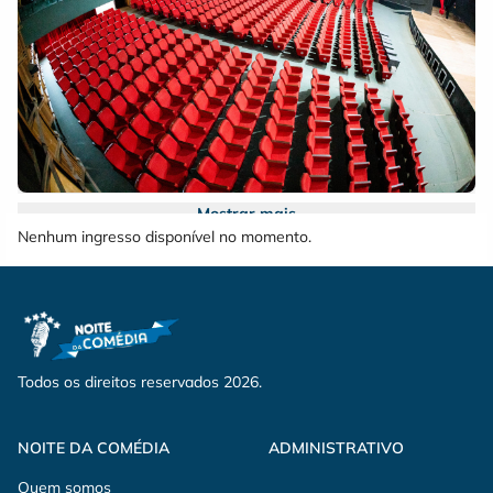
Mostrar mais
Nenhum ingresso disponível no momento.
MEIA ENTRADA: Estudantes Conforme lei n 12.933 de 26122013
e obrigatória a apresentação da Carteira Nacional de Estudante
UNE ABES e ANPG Pessoas com deficiência e Idosos acima de
60 anos
Todos os direitos reservados 2026.
INGRESSO SOLIDÁRIO: Obrigatório entregar 1KG de alimento
não perecível na entrada do evento.
NOITE DA COMÉDIA
ADMINISTRATIVO
Quem somos