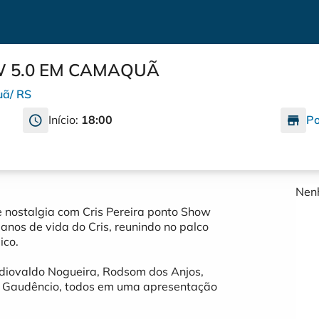
W 5.0 EM CAMAQUÃ
uã
/
RS
Início:
18:00
Po
Nenh
e nostalgia com Cris Pereira ponto Show
anos de vida do Cris, reunindo no palco
ico.
udiovaldo Nogueira, Rodsom dos Anjos,
nico Gaudêncio, todos em uma apresentação