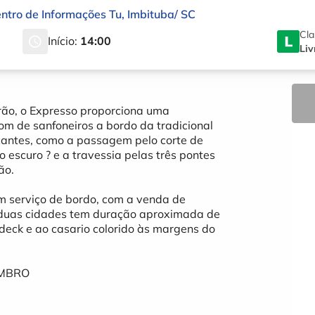
entro de Informações Tu
,
Imbituba
/
SC
Cla
Início:
14:00
Liv
ão, o Expresso proporciona uma
m de sanfoneiros a bordo da tradicional
cantes, como a passagem pelo corte de
 escuro ? e a travessia pelas três pontes
ão.
m serviço de bordo, com a venda de
s duas cidades tem duração aproximada de
 deck e ao casario colorido às margens do
EMBRO