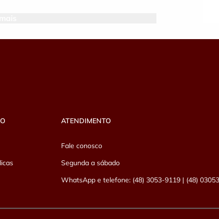
 mais
rtesia.
ba x Tubarão)
rroviário de Tubarão;
gens do Rio Tubarão;
VO
ATENDIMENTO
Fale conosco
licas
Segunda a sábado
do passeio para verificar as
WhatsApp e telefone: (48) 3053-9119 | (48) 0305