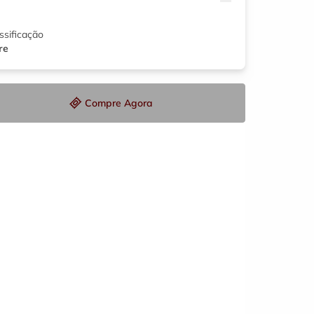
ssificação
re
Compre Agora