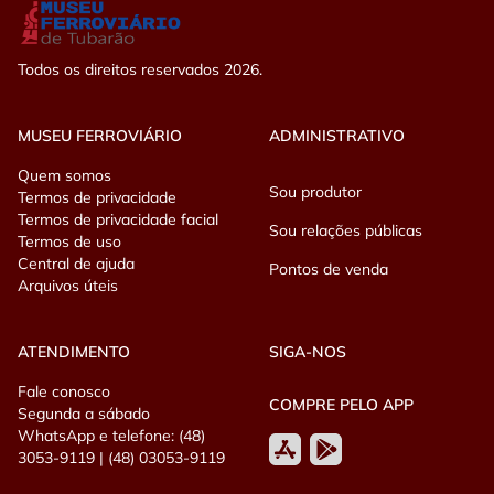
R$80,00 - de seis a onze anos;
Todos os direitos reservados 2026.
R$145,00 - a partir de doze anos;
Crianças até cinco anos viajando no colo são cortesia.
MUSEU FERROVIÁRIO
ADMINISTRATIVO
>Inclui no pacote:
Quem somos
Sou produtor
Termos de privacidade
Visita ao acervo de locomotivas a vapor;
Termos de privacidade facial
Sou relações públicas
Termos de uso
Bilhete (ida) no Trem Maria Fumaça;
Central de ajuda
Pontos de venda
Arquivos úteis
Sanfoneiros durante a viagem;
ATENDIMENTO
SIGA-NOS
Desembarque em Imbituba/Tempo livre para visita na cidade;
Fale conosco
Visita na Exposição de carros antigos;
COMPRE PELO APP
Segunda a sábado
WhatsApp e telefone: (48)
Retorno de trem para Tubarão ás 14h30;;
3053-9119 | (48) 03053-9119