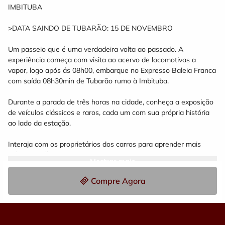
IMBITUBA
>DATA SAINDO DE TUBARÃO: 15 DE NOVEMBRO
Um passeio que é uma verdadeira volta ao passado. A
experiência começa com visita ao acervo de locomotivas a
vapor, logo após ás 08h00, embarque no Expresso Baleia Franca
com saída 08h30min de Tubarão rumo à Imbituba.
Durante a parada de três horas na cidade, conheça a exposição
de veículos clássicos e raros, cada um com sua própria história
ao lado da estação.
Interaja com os proprietários dos carros para aprender mais
sobre as relíquias.
Mostrar mais
Desfrute da praça de alimentação repleta de food trucks. A
Compre Agora
variedade de opções gastronômicas, galeto no salão paroquial,
feira de artesanato e muita música ao vivo.
>Tarifas Classe Turística: