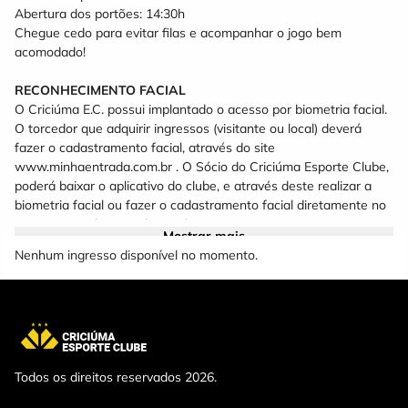
Abertura dos portões: 14:30h
Chegue cedo para evitar filas e acompanhar o jogo bem
acomodado!
RECONHECIMENTO FACIAL
O Criciúma E.C. possui implantado o acesso por biometria facial.
O torcedor que adquirir ingressos (visitante ou local) deverá
fazer o cadastramento facial, através do site
www.minhaentrada.com.br . O Sócio do Criciúma Esporte Clube,
poderá baixar o aplicativo do clube, e através deste realizar a
biometria facial ou fazer o cadastramento facial diretamente no
site www.minhaentrada.com.br
Mostrar mais
É importante lembrar que o acesso ao estádio será permitido
Nenhum ingresso disponível no momento.
apenas ao torcedor, cujo CPF estiver vinculado ao ingresso.
Caso alguém tente entrar com um ingresso registrado no CPF
de outra pessoa, sua entrada será recusada. Isso vale tanto
para os torcedores mandantes, quanto para os visitantes.
A Biometria facial não está autorizada para torcedores menores
de 16 anos, portanto estes acessarão o estádio através do QR
Todos os direitos reservados 2026.
Code.
Torcedores de outra nacionalidade que não possuem CPF,