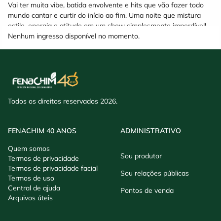
Vai ter muita vibe, batida envolvente e hits que vão fazer todo
mundo cantar e curtir do início ao fim. Uma noite que mistura
estilo, energia e atitude em um show simplesmente imperdível!
Nenhum ingresso disponível no momento.
Todos os direitos reservados 2026.
FENACHIM 40 ANOS
ADMINISTRATIVO
Quem somos
Sou produtor
Termos de privacidade
Termos de privacidade facial
Sou relações públicas
Termos de uso
Central de ajuda
Pontos de venda
Arquivos úteis