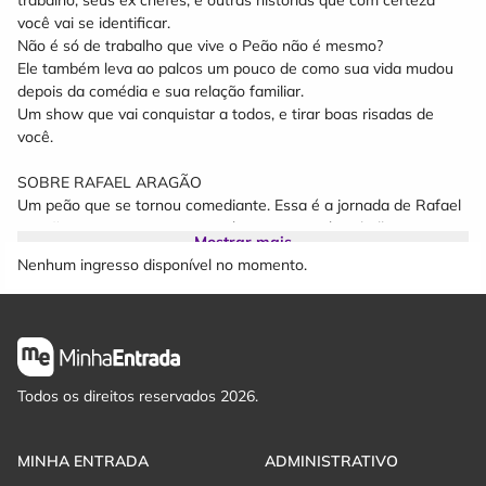
trabalho, seus ex chefes, e outras histórias que com certeza
você vai se identificar.
Não é só de trabalho que vive o Peão não é mesmo?
Ele também leva ao palcos um pouco de como sua vida mudou
depois da comédia e sua relação familiar.
Um show que vai conquistar a todos, e tirar boas risadas de
você.
SOBRE RAFAEL ARAGÃO
Um peão que se tornou comediante. Essa é a jornada de Rafael
Aragão, que nasceu em Araucária, no Paraná, trabalhou por 17
Mostrar mais
anos na indústria e percebeu que gostava mesmo era de
Nenhum ingresso disponível no momento.
produzir risadas.
www.univates.br/teatro/politica-de-descontos
Todos os direitos reservados 2026.
MINHA ENTRADA
ADMINISTRATIVO