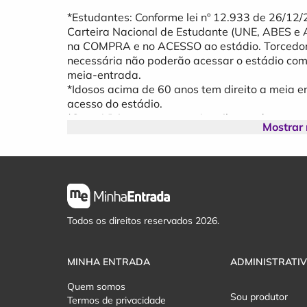
*Estudantes: Conforme lei nº 12.933 de 26/12/
Carteira Nacional de Estudante (UNE, ABES e
na COMPRA e no ACESSO ao estádio. Torcedo
necessária não poderão acessar o estádio com
meia-entrada.
*Idosos acima de 60 anos tem direito a meia
acesso do estádio.
*Setor Visitante somente Arquibancada.
Mostrar
*Estudantes: Conforme lei nº 12.933 de 26/12/
Carteira Nacional de Estudante (UNE, ABES e
na COMPRA e no ACESSO ao estádio. Torcedo
necessária não poderão acessar o estádio com
meia-entrada.
*Idosos acima de 60 anos tem direito a meia
acesso do estádio.
Todos os direitos reservados 2026.
*Setor Visitante somente Arquibancada.
MINHA ENTRADA
ADMINISTRATI
Quem somos
Sou produtor
Termos de privacidade