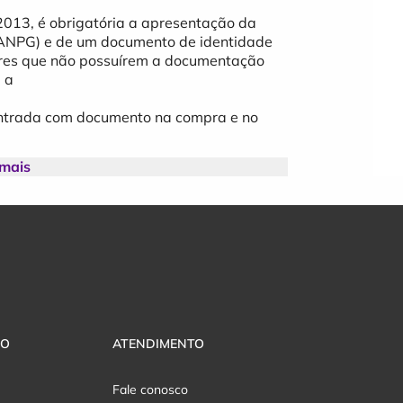
2013, é obrigatória a apresentação da
 ANPG) e de um documento de identidade
res que não possuírem a documentação
 a
 entrada com documento na compra e no
 mais
2013, é obrigatória a apresentação da
 ANPG) e de um documento de identidade
res que não possuírem a documentação
 a
 entrada com documento na compra e no
VO
ATENDIMENTO
Fale conosco