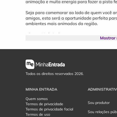
animação e muita energia para fazer a pista fer
Seja para comemorar ao lado de quem você am
amigos, esta será a oportunidade perfeita par
ambientes mais animados da região.
- Data: 11 de junho
Mostrar
- Horário: 22h30
- Local: Jack?s Pub
- Atrações: DJ JAKEZ, Tchê Chaleira e Solto
Venha celebrar o Dia dos Namorados em grande
uma atmosfera cheia de boas vibrações no Jac
Todos os direitos reservados 2026.
MINHA ENTRADA
ADMINISTRATI
Quem somos
Sou produtor
Termos de privacidade
Termos de privacidade facial
Sou relações púb
Termos de uso