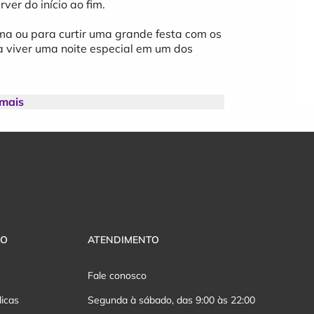
ver do início ao fim.
a ou para curtir uma grande festa com os
a viver uma noite especial em um dos
 mais
 estilo, com música ao vivo, diversão e
k?s Pub!
VO
ATENDIMENTO
Fale conosco
licas
Segunda à sábado, das 9:00 às 22:00