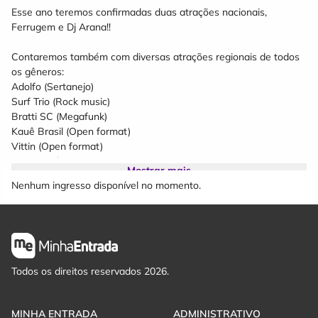
Esse ano teremos confirmadas duas atrações nacionais,
Ferrugem e Dj Arana!!
Contaremos também com diversas atrações regionais de todos
os gêneros:
Adolfo (Sertanejo)
Surf Trio (Rock music)
Bratti SC (Megafunk)
Kauê Brasil (Open format)
Vittin (Open format)
Suits (Funk)
Mostrar mais
Mete o Loko (Funk)
Nenhum ingresso disponível no momento.
Gabriel Vieira (Open Format)
Iury Dj (Funk)
Além do melhor OPEN BAR do verão, a Porcada Summer
também terá uma distribuição de carne de porco incrível esse
ano!
Todos os direitos reservados 2026.
Serviremos da abertura até as 19h os seguintes cortes:
Área PREMIUM
MINHA ENTRADA
ADMINISTRATIVO