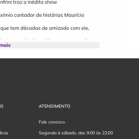
rini traz o inédito show
xímio contador de histórias Maurício
ar que tem décadas de amizade com ele,
uzir, se multiplicar. ?Em time que está
 mais
rini de ousar e trazer novidades ao seu
spetáculo ?No Gogó do Paulinho?. Quando
nsou em descanso. Pegou o gancho de um
e - Só e Bem Acompanhado? - e criou a
o cinema, quanto no teatro, Gogó vai ficar
VO
ATENDIMENTO
eredar no estilo dramático. Depois de
Fale conosco
mpo na solidão. Afinal, os muitos amigos
licas
Segunda à sábado, das 9:00 às 22:00