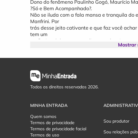
Dono do fenômeno Paulinho Gogó, Maurício Manf
?Só e Bem Acompanhado?.
Não se iluda com a fala mansa e tranquila do e
Manfrini. Por
trás desse jeito cativante e que faz você ach
tem um
profissional da arte que não para de criar, prod
Mostrar
ganhando,
não se mexe?, claro. Fato que não impede Manf
público.
Foram oito anos em turnê pelo Brasil com o e
encerrou a longa temporada, Manfrini não pe
filme
seu - ainda inédito, para a Amazon - ?Top Lov
Todos os direitos reservados 2026.
peça que
pretende rodar o Brasil durante o ano. Tanto n
sozinho.
MINHA ENTRADA
ADMINISTRATI
Mas não pensem que o ator e humorista vai env
Quem somos
perder sua
Sou produtor
Termos de privacidade
Nega Juju para outro, Gogó não passa muito te
Termos de privacidade facial
que
Sou relações púb
Termos de uso
tem, não deixam isso acontecer.