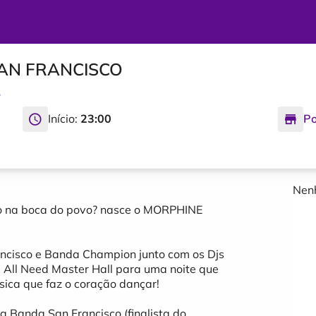
SAN FRANCISCO
S
Início:
23:00
Po
Nenh
o na boca do povo? nasce o MORPHINE
ancisco e Banda Champion junto com os Djs
 All Need Master Hall para uma noite que
sica que faz o coração dançar!
 Banda San Francisco (finalista do