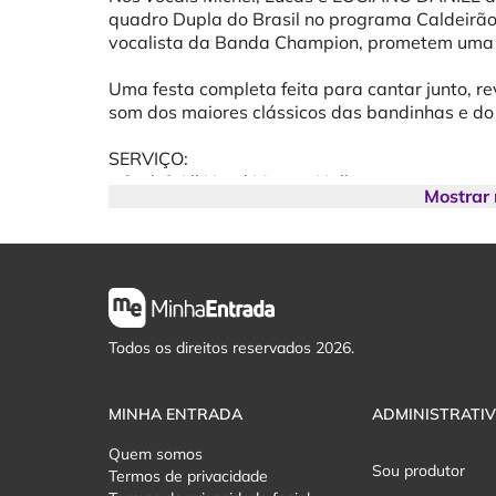
quadro Dupla do Brasil no programa Caldeirão
vocalista da Banda Champion, prometem uma noi
Uma festa completa feita para cantar junto, re
som dos maiores clássicos das bandinhas e do 
SERVIÇO:
- Onde? All Need Master Hall
Mostrar
- Quando? 06 de junho
- Onde comprar? Brisa Calçados, Estetic Sim,
Móveis Dallas, Tribus e Six Gym Academia
Todos os direitos reservados 2026.
MINHA ENTRADA
ADMINISTRATI
Quem somos
Sou produtor
Termos de privacidade