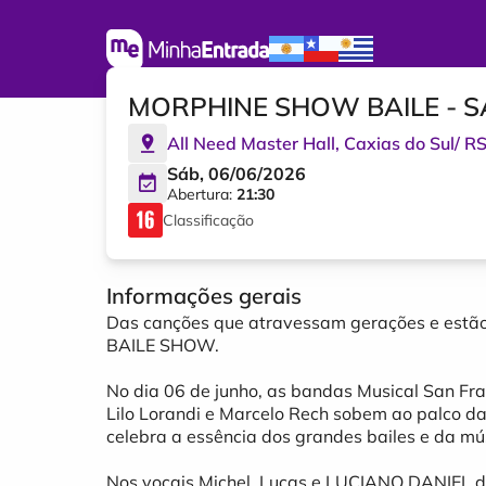
MORPHINE SHOW BAILE - 
All Need Master Hall
,
Caxias do Sul
/
R
Sáb, 06/06/2026
Abertura:
21:30
Classificação
Informações gerais
Das canções que atravessam gerações e estã
BAILE SHOW.
No dia 06 de junho, as bandas Musical San Fr
Lilo Lorandi e Marcelo Rech sobem ao palco da
celebra a essência dos grandes bailes e da mú
Nos vocais Michel, Lucas e LUCIANO DANIEL da