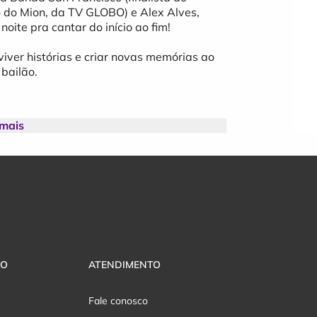
 do Mion, da TV GLOBO) e Alex Alves,
te pra cantar do início ao fim!
viver histórias e criar novas memórias ao
bailão.
 mais
 Lojas Conexão Urbana, Menu Lanches,
VO
ATENDIMENTO
Fale conosco