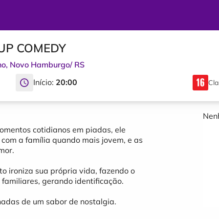
 UP COMEDY
no
,
Novo Hamburgo
/
RS
Início:
20:00
Cla
Nenh
omentos cotidianos em piadas, ele
o com a família quando mais jovem, e as
mor.
 ironiza sua própria vida, fazendo o
familiares, gerando identificação.
das de um sabor de nostalgia.