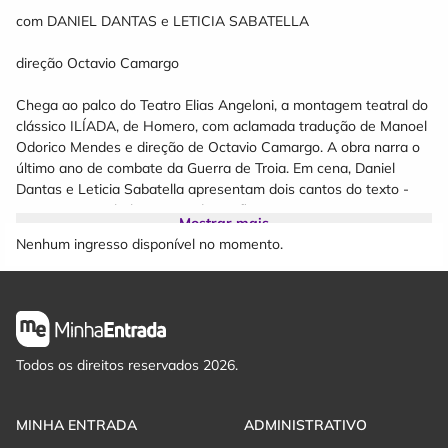
com DANIEL DANTAS e LETICIA SABATELLA
direção Octavio Camargo
Chega ao palco do Teatro Elias Angeloni, a montagem teatral do
clássico ILÍADA, de Homero, com aclamada tradução de Manoel
Odorico Mendes e direção de Octavio Camargo. A obra narra o
último ano de combate da Guerra de Troia. Em cena, Daniel
Dantas e Leticia Sabatella apresentam dois cantos do texto -
Canto 1: o estabelecimento do conflito interno entre os gregos e
Mostrar mais
suas motivações; e, o Canto 20: com o retorno triunfal e
Nenhum ingresso disponível no momento.
implacável do herói ao campo de batalha.
O espetáculo, em única apresentação, 29 de agosto de 2025,
surgiu quando Daniel Dantas e Letícia Sabatella apresentaram
os dois cantos da Ilíada na abertura do 32º Festival de Inverno
da Universidade Federal do Paraná (UFPR), em 2022. Texto que
Todos os direitos reservados 2026.
integra o repertório da Cia Ilíada Homero de Teatro, fundada
pelo diretor em 1999 no Paraná, no espetáculo os cantos 1 e 20
- que são interpretados em sequência pelos atores, ligando, em
MINHA ENTRADA
ADMINISTRATIVO
visão sinóptica, dois momentos epifânicos do poema heroico.