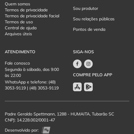
Quem somos
Sou produtor
Termos de privacidade
Recitada em festivais na antiguidade por séculos e matéria-
Termos de privacidade facial
prima essencial para a educação no mundo grego, a Ilíada é
Sou relações públicas
Termos de uso
considerada a obra fundadora do pensamento ocidental.
Central de ajuda
Pontos de venda
Arquivos úteis
ATENDIMENTO
SIGA-NOS
Fale conosco
Segunda à sábado, das 9:00
COMPRE PELO APP
às 22:00
WhatsApp e telefone: (48)
3053-9119 | (48) 3053-9119
Padre Geraldo Spettmann, 1288 - HUMAITA, Tubarão SC
CNPJ: 14.228.002/0001-47
Desenvolvido por: