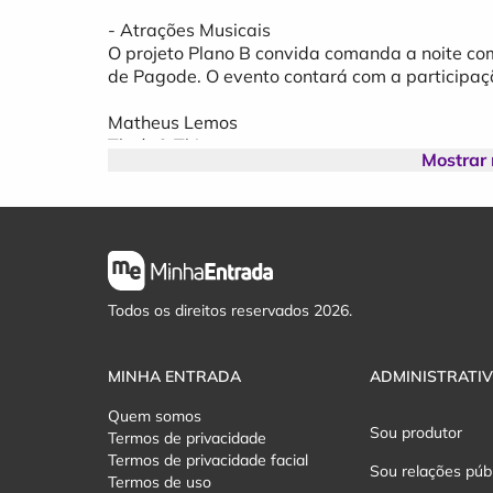
- Atrações Musicais
O projeto Plano B convida comanda a noite c
de Pagode. O evento contará com a participaçã
Matheus Lemos
Thaís & Thiago
Mostrar
Markinho Coan
Bira Prado
Amandinha Lima
Fissura
Carol Morena
Diretrix
Tendência
Todos os direitos reservados 2026.
MINHA ENTRADA
ADMINISTRATI
Quem somos
Sou produtor
Termos de privacidade
Termos de privacidade facial
Sou relações púb
Termos de uso