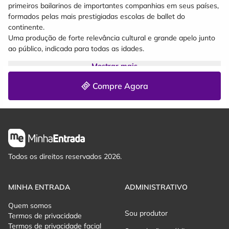
primeiros bailarinos de importantes companhias em seus países,
formados pelas mais prestigiadas escolas de ballet do
continente.
Uma produção de forte relevância cultural e grande apelo junto
ao público, indicada para todas as idades.
Serviços:
Mostrar mais
Data 14/08/26 - Domingo
Local Teatro Elias Angeloni
Compre Agora
Cidade Criciúma/SC
Horario: 20:00
Obs.: Após o inicio do espetáculo não é permitido procurar
lugares nem entrar durante a dança.
Todos os direitos reservados 2026.
MINHA ENTRADA
ADMINISTRATIVO
Quem somos
Sou produtor
Termos de privacidade
Termos de privacidade facial