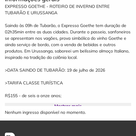
EXPRESSO GOETHE - ROTEIRO DE INVERNO ENTRE
TUBARÃO E URUSSANGA
Saindo às 09h de Tubarão, o Expresso Goethe tem duração de
02h35min entre as duas cidades. Durante o passeio, sanfoneiros
se apresentam nos vagões, prova simbólica do vinho Goethe e
ainda serviço de bordo, com a venda de bebidas e outros
produtos. Em Urussanga, saboreei um belíssimo almoço Italiano,
inspirado na tradição da colônia local.
>DATA SAINDO DE TUBARÃO: 19 de julho de 2026
>TARIFA CLASSE TURÍSTICA
R$155 - de seis a onze anos;
Mostrar mais
R$265 - a partir de doze anos;
Nenhum ingresso disponível no momento.
Crianças até cinco anos viajando no colo são cortesia.
>INCLUSO NO PACOTE: