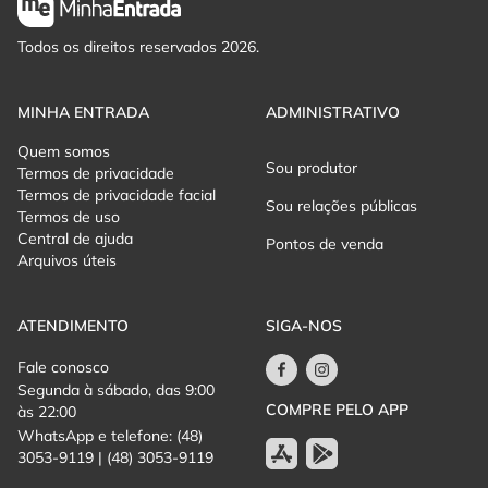
Visita ao Museu Ferroviário de Tubarão;
Todos os direitos reservados 2026.
Bilhete ida e volta no Trem Maria fumaça;
MINHA ENTRADA
ADMINISTRATIVO
Apresentação de Sanfoneiros nos vagões;
Quem somos
Sou produtor
Termos de privacidade
Translado de van, micro-ônibus ou ônibus até o restaurante;
Termos de privacidade facial
Sou relações públicas
Termos de uso
Prova do Vinho Goethe (provinha no Trem);
Central de ajuda
Pontos de venda
Arquivos úteis
Almoço Italiano, inspirado na tradição da colônia local; (12h15)
Visita livre na loja da vinícola (opção de compras);
ATENDIMENTO
SIGA-NOS
Saída do restaurante às 14h00;
Fale conosco
Segunda à sábado, das 9:00
Retorno do Trem para Tubarão às 14h30.
COMPRE PELO APP
às 22:00
WhatsApp e telefone: (48)
>NÃO INCLUI
3053-9119 | (48) 3053-9119