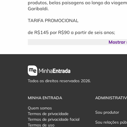
produtos, belas paisagens ao longo da viagem
Garibaldi.
TARIFA PROMOCIONAL
de R$145 por R$90 a partir de seis anos;
Mostrar
Crianças até cinco anos viajando no colo são co
INCLUI NO PASSEIO:
Visita ao acervo de locomotivas a vapor/Museu
Bilhete de Trem ida e volta; (64km de percurso 
Todos os direitos reservados 2026.
Apresentação de Sanfoneiros;
MINHA ENTRADA
ADMINISTRATI
Comissária Exclusiva;
Quem somos
Sou produtor
Termos de privacidade
Duração total aproximada ida e volta: 03h.
Termos de privacidade facial
Sou relações púb
Termos de uso