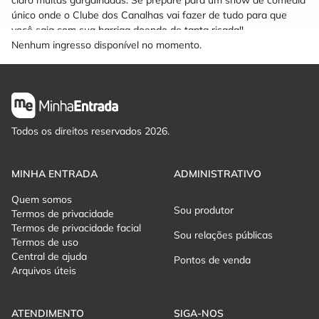
claro muitas gargalhadas. Se prepare para um show de comédia
único onde o Clube dos Canalhas vai fazer de tudo para que
você saia com sua barriga doendo de tanta risada!!
Nenhum ingresso disponível no momento.
Todos os direitos reservados 2026.
MINHA ENTRADA
ADMINISTRATIVO
Quem somos
Sou produtor
Termos de privacidade
Termos de privacidade facial
Sou relações públicas
Termos de uso
Central de ajuda
Pontos de venda
Arquivos úteis
ATENDIMENTO
SIGA-NOS