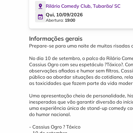
Rilário Comedy Club
,
Tubarão
/
SC
Qui, 10/09/2026
Abertura:
19:00
Informações gerais
Prepare-se para uma noite de muitas risadas 
No dia 10 de setembro, o palco do Rilário Com
Cassius Ogro com seu espetáculo ?Tóxico?. Conh
observações afiadas e humor sem filtros, Cas
público ao abordar situações do cotidiano, r
as toxicidades que fazem parte da vida moder
Uma apresentação cheia de personalidade, hi
inesperados que vão garantir diversão do iníci
uma experiência única de stand-up comedy c
do humor nacional.
- Cassius Ogro ? Tóxico
- 10 de setembro