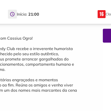
Início:
21:00
Cla
com Cassius Ogro!
edy Club recebe o irreverente humorista
ecido pelo seu estilo autêntico,
sius promete arrancar gargalhadas do
elacionamentos, comportamento humano e
na.
stórias engraçadas e momentos
o ao fim. Reúna os amigos e venha viver
om um dos nomes mais marcantes da cena