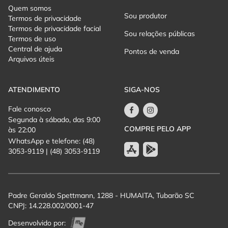
Quem somos
Tema: Profissionalização, Governança, Cases de Sucesso e
Sou produtor
Termos de privacidade
Articulação para o fortalecimento do território (Litoral, Interior e
Termos de privacidade facial
Serra).
Sou relações públicas
Termos de uso
Painelistas Confirmados:
Central de ajuda
Catiane Seif (Secretária de Estado do Turismo, SETUR-SC)
Pontos de venda
Arquivos úteis
Sandra Lopes Villanova (Superintendente de Infraestrutura
Turística de Alagoas)
Convidado(a)
ATENDIMENTO
SIGA-NOS
- 15h20 - 16h10: Painel 2 - Principal: O Alicerce do Turismo
Fale conosco
Regional (Parte B) (50 min)
Segunda à sábado, das 9:00
Dep. Carlos Humberto (Presidente da Comissão de Turismo da
COMPRE PELO APP
às 22:00
ALESC)
WhatsApp e telefone: (48)
Marco Antônio Antunes Navega (Presidente do Conselho de
3053-9119 | (48) 3053-9119
Turismo da Costa do Sol - RJ)
Convidado(a)
- 16h10 - 16h50: Coffee Break (40 minutos)
Padre Geraldo Spettmann, 1288 - HUMAITA, Tubarão SC
CNPJ: 14.228.002/0001-47
- 16h50 - 17h10: Painel 2: Tema: Alinhamento COMTURs, ações
para 2025, território e apoios regionais.
Desenvolvido por: