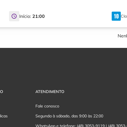
Início:
21:00
Cla
Nenh
VO
ATENDIMENTO
Fale conosco
licas
Segunda à sábado, das 9:00 às 22:00
WhatsApp e telefone: (48) 3053-9119 | (48) 3053