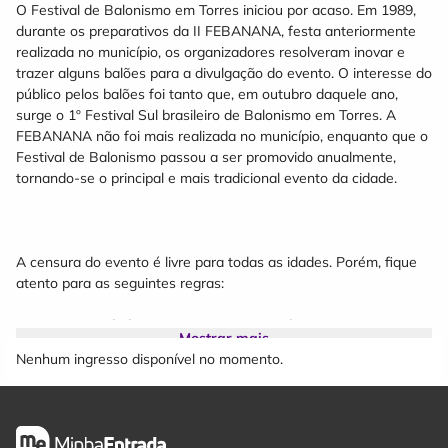
O Festival de Balonismo em Torres iniciou por acaso. Em 1989,
durante os preparativos da II FEBANANA, festa anteriormente
realizada no município, os organizadores resolveram inovar e
trazer alguns balões para a divulgação do evento. O interesse do
público pelos balões foi tanto que, em outubro daquele ano,
surge o 1º Festival Sul brasileiro de Balonismo em Torres. A
FEBANANA não foi mais realizada no município, enquanto que o
Festival de Balonismo passou a ser promovido anualmente,
tornando-se o principal e mais tradicional evento da cidade.
A censura do evento é livre para todas as idades. Porém, fique
atento para as seguintes regras:
- Jovens com idade entre 12 e 15 anos podem ter acesso
Mostrar mais
desacompanhados desde que munidos de autorização assinada
Nenhum ingresso disponível no momento.
e autenticada em cartório pelo responsável legal.
- Menores de 12 anos terão acesso desde que acompanhados
pelo responsável legal ou acompanhados de uma maior de 18