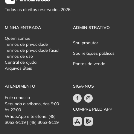
anos, munido de autorização assinada e autenticada em cartório
pelo responsável legal. O responsável também deve possuir um
Todos os direitos reservados 2026.
ingresso.
- Crianças de até 05 anos não pagam ingresso. Crianças a partir
MINHA ENTRADA
ADMINISTRATIVO
de 06 anos completos pagam ingressos.
Quem somos
Sou produtor
Termos de privacidade
- Maiores de 16 anos não necessitam de autorização.
Termos de privacidade facial
Sou relações públicas
Termos de uso
Central de ajuda
Pontos de venda
Arquivos úteis
ATENDIMENTO
SIGA-NOS
Fale conosco
Segunda à sábado, das 9:00
COMPRE PELO APP
às 22:00
WhatsApp e telefone: (48)
3053-9119 | (48) 3053-9119