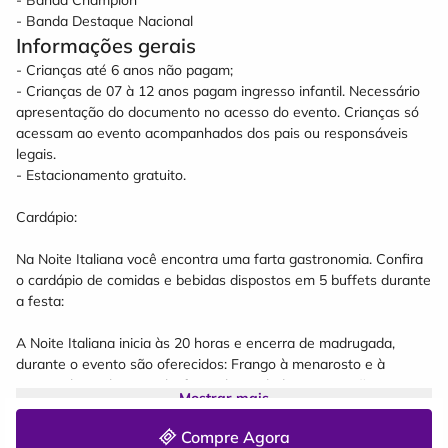
- Banda Champion
- Banda Destaque Nacional
Informações gerais
- Crianças até 6 anos não pagam;
- Crianças de 07 à 12 anos pagam ingresso infantil. Necessário
apresentação do documento no acesso do evento. Crianças só
acessam ao evento acompanhados dos pais ou responsáveis
legais.
- Estacionamento gratuito.
Cardápio:
Na Noite Italiana você encontra uma farta gastronomia. Confira
o cardápio de comidas e bebidas dispostos em 5 buffets durante
a festa:
A Noite Italiana inicia às 20 horas e encerra de madrugada,
durante o evento são oferecidos: Frango à menarosto e à
passarinho, polenta mole, frita e brustolada, pepino, pão, queijos
Mostrar mais
parmesão, colonial e coalho, salame e copa. Bolos, cucas, doces,
biscoito colonial, grostoli, batata doce, merengue e frutas.
Compre Agora