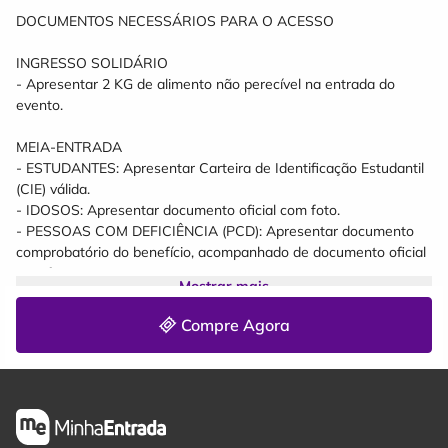
DOCUMENTOS NECESSÁRIOS PARA O ACESSO
INGRESSO SOLIDÁRIO
- Apresentar 2 KG de alimento não perecível na entrada do
evento.
MEIA-ENTRADA
- ESTUDANTES: Apresentar Carteira de Identificação Estudantil
(CIE) válida.
- IDOSOS: Apresentar documento oficial com foto.
- PESSOAS COM DEFICIÊNCIA (PCD): Apresentar documento
comprobatório do benefício, acompanhado de documento oficial
com foto.
Mostrar mais
- PROFESSORES: Apresentar carteira funcional emitida pela
Secretaria de Educação ou holerite, acompanhado de
Compre Agora
documento oficial com foto.
OBS: A documentação deverá ser apresentada no acesso ao
evento. A ausência dos documentos poderá impedir a utilização
do benefício da meia-entrada.