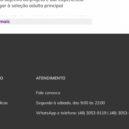
gar à seleção adulta principal
 E CERVEJA - COPO DE ALUMINIO (TIPO
 mais
 Brasil com Cartões BB
a clientes Banco do Brasil com Cartões BB,
esconto, podendo adquirir até dois
VO
ATENDIMENTO
Fale conosco
licas
Segunda à sábado, das 9:00 às 22:00
WhatsApp e telefone: (48) 3053-9119 | (48) 3053