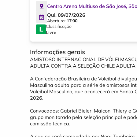
Centro Arena Multiuso de São José
,
São
Qui, 09/07/2026
Abertura:
17:00
Classificação
Livre
Informações gerais
AMISTOSO INTERNACIONAL DE VÔLEI MASCU
ADULTA CONTRA A SELEÇÃO CHILE ADULTA
A Confederação Brasileira de Voleibol divulgo
Masculina adulta para a série de amistosos in
Voleibol Masculino, que acontecerá em Santa Ca
2026.
Convocados: Gabriel Bieler, Maicon, Thiery e
grupo monitorado pela seleção principal e po
comissão técnica.
A equipe será comandada por Nery Tambeiro. O