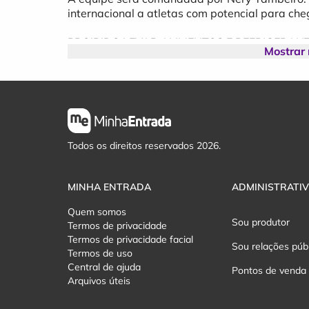
internacional a atletas com potencial para che
PROIBIDO LEVAR ALIMENTOS E REFRIGERANTE
Mostrar
STANLEY) - LATA
OBS: PRE-VENDA EXCLUSIVO clientes Banco do
Durante o período de pré-venda, exclusivo par
será possível adquirir ingressos com 50% de d
Todos os direitos reservados 2026.
ingressos por CPF.
A partir de quantos anos precisa de ingresso?
MINHA ENTRADA
ADMINISTRATI
06 anos
Quem somos
Sou produtor
Termos de privacidade
Termos de privacidade facial
Sou relações púb
Termos de uso
Central de ajuda
Pontos de venda
Arquivos úteis