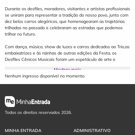
Durante os desfiles, moradores, visitantes e artistas profissionais
se uniram para representar a tradição do nosso povo, junto com
dez belos carros alegóricos, que homenagearam as trajetórias
trilhadas no passado e celebraram as estradas que podemos
trilhar no futuro.
Com dança, música, show de luzes e carros dedicados ao Trio,as
embaixatrizes e às rainhas de outras edições da Festa, os
Desfiles Cênicos Musicais foram um espetáculo de arte e
cultura.
Mostrar mais
Nenhum ingresso disponível no momento.
E para 2026, estamos preparando tudo com o mesmo carinho e
dedicação, para levar a comunidade caxiense e aos turistas que
nos prestigiam, uma experiência única!
Nossos desfiles são um show, contando com Trilha sonora da
orquestra de sopro com solistas convidados, tornando esse
Todos os direitos reservados 2026.
grande acontecimento um evento imperdível!
Local: Rua Sinimbu em frente a Catedral.
MINHA ENTRADA
ADMINISTRATIVO