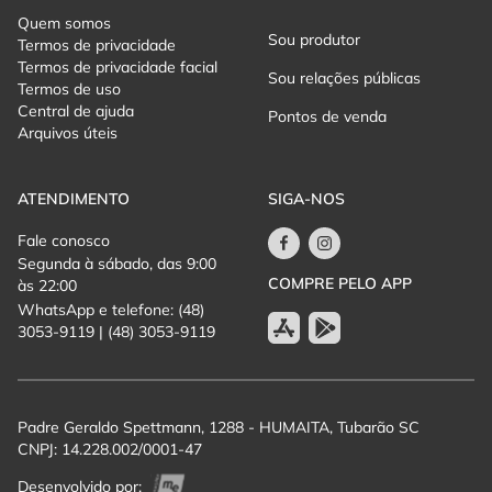
$ Valor de Ingresso para Arquibancada do Desfile Cênico:
Quem somos
O ingresso de arquibancada para o desfile Cênico será de R$
Sou produtor
Termos de privacidade
100,00 por pessoa.
Termos de privacidade facial
* Crianças até 12 anos, com documento oficial de identificação
Sou relações públicas
Termos de uso
pagam meia entrada na arquibancada R$ 50,00.
Central de ajuda
* A meia entrada para estudantes e pessoas com 60 anos ou
Pontos de venda
Arquivos úteis
mais será de R$ 50,00 por pessoa, e será necessária
apresentação de carteira nacional de identificação no prazo de
validade e documento oficial de identificação.
ATENDIMENTO
SIGA-NOS
Fale conosco
Segunda à sábado, das 9:00
COMPRE PELO APP
às 22:00
WhatsApp e telefone: (48)
3053-9119 | (48) 3053-9119
Padre Geraldo Spettmann, 1288 - HUMAITA, Tubarão SC
CNPJ: 14.228.002/0001-47
Desenvolvido por: