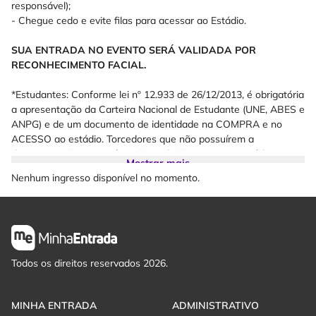
responsável);
- Chegue cedo e evite filas para acessar ao Estádio.
SUA ENTRADA NO EVENTO SERÁ VALIDADA POR
RECONHECIMENTO FACIAL.
*Estudantes: Conforme lei nº 12.933 de 26/12/2013, é obrigatória
a apresentação da Carteira Nacional de Estudante (UNE, ABES e
ANPG) e de um documento de identidade na COMPRA e no
ACESSO ao estádio. Torcedores que não possuírem a
documentação necessária não poderão acessar o estádio com a
Mostrar mais
meia-entrada.
Nenhum ingresso disponível no momento.
*Idosos acima de 60 anos tem direito a meia entrada com
documento na compra e no acesso do estádio.
*Setor Visitante somente Arquibancada.
Todos os direitos reservados 2026.
MINHA ENTRADA
ADMINISTRATIVO