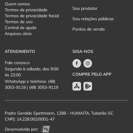
Quem somos
transformava o palco em um verdadeiro talk show no meio da
Sou produtor
Termos de privacidade
performance. No começo, o humorista começou com convidados
Termos de privacidade facial
"pescados"aleatoriamente na platéia, mas o sucesso foi tão
Sou relações públicas
Termos de uso
grande, que ele começou a convidar alguns entrevistados
Central de ajuda
famosos. Participações de: Mariana Xavier, Munhoz (da dupla
Pontos de venda
Arquivos úteis
Munhoz & Mariano),Bruno Motta, Felipe Titto, Gabriel Medina,
Dodô do Pixote, Émerson Ceará, entre outros, podem ser
conferidas atualmente em seu canal oficial do Youtube.
ATENDIMENTO
SIGA-NOS
A repercussão foi tamanha, que o capixaba decidiu seguir com o
quadro no seu novo show "Alguém me Explica o
Fale conosco
Mundo",espetáculo lançado em 2019, que também está
Segunda à sábado, das 9:00
disponível em seu canal do Youtube.
COMPRE PELO APP
às 22:00
WhatsApp e telefone: (48)
Em 2023, Renato Albani lançou o show Assim Caminha a
3053-9119 | (48) 3053-9119
Humanidade".
O projeto, que também somou números muito relevantes,
completou 300 apresentações e um público superior a 300 mil
espectadores.
Padre Geraldo Spettmann, 1288 - HUMAITA, Tubarão SC
CNPJ: 14.228.002/0001-47
Desenvolvido por: