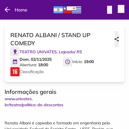
Home
RENATO ALBANI / STAND UP
COMEDY
TEATRO UNIVATES
,
Lajeado
/
RS
Dom, 02/11/2025
Início:
19:00
Abertura:
18:00
Classificação
Informações gerais
www.univates.
br/teatro/politica-de-descontos
Renato Albani é capixaba e formado em engenharia pela