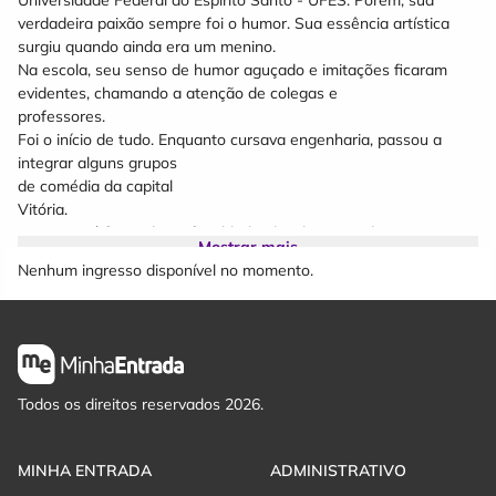
Universidade Federal do Espirito Santo - UFES. Porém, sua
verdadeira paixão sempre foi o humor. Sua essência artística
surgiu quando ainda era um menino.
Na escola, seu senso de humor aguçado e imitações ficaram
evidentes, chamando a atenção de colegas e
professores.
Foi o início de tudo. Enquanto cursava engenharia, passou a
integrar alguns grupos
de comédia da capital
Vitória.
Em 2014, já formado na faculdade, decidiu se mudar para a
Mostrar mais
capital paulista e tentar a vida como artista.
Nenhum ingresso disponível no momento.
E deu certo!
Após se estabelecer em São Paulo, passou a frequentar
espaços destinados a comédia e a se apresentar em pequenos
shows.
Estas apresentações foram tomando corpo, ganhando mais
público e tornaram-se mais constantes.
Todos os direitos reservados 2026.
Em busca de atualização e renovação constante, Albani sempre
costuma trazer em suas apresentações surpresas divertidas.
Uma delas foi quando,em 2018,lançou em seu solo "O Melhor
MINHA ENTRADA
ADMINISTRATIVO
Trabalho Do Mundo" o quadro/programa "Paletalk Show", que