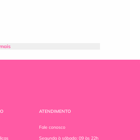
 mais
VO
ATENDIMENTO
Fale conosco
licas
Segunda à sábado: 09 às 22h