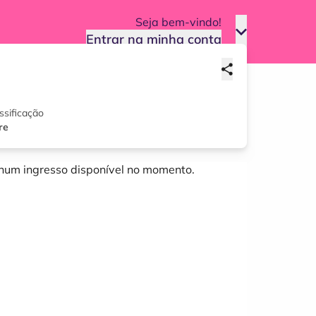
Seja bem-vindo!
Entrar na minha conta
ssificação
re
um ingresso disponível no momento.