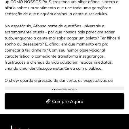
up COMO NOSSOS PAIS, trazendo um olhar afiado, sincero e
hilário sobre um sentimento que une toda uma geração: a
sensação de que ninguém ensinou a gente a ser adulto.
No espetáculo, Afonso parte de questões universais e
extremamente atuais - por que nossos pais pareciam saber
tudo, enquanto a gente mal sabe pagar um boleto? Ter filhos é
sonho ou desespero? E, afinal, em que momento era pra
começar a ter dinheiro? Com seu humor observacional
característico, o comediante transforma inseguranças,
frustrações e dilemas da vida adulta em risadas imediatas,
criando uma identificação instantânea com o público.
O show aborda a pressão de dar certo, as expectativas da
sociedade, a instabilidade financeira e a eterna sensação de
Mostrar mais
estar sempre atrasado na vida. Sem respostas prontas, mas
com muitas piadas certeiras, Afonso Padilha prova que crescer
Compre Agora
não significa saber o que está fazendo e que rir disso tudo
talvez seja a melhor forma de sobreviver à fase adulta. Um show
para quem já é adulto... mas ainda está tentando entender como
isso funciona.