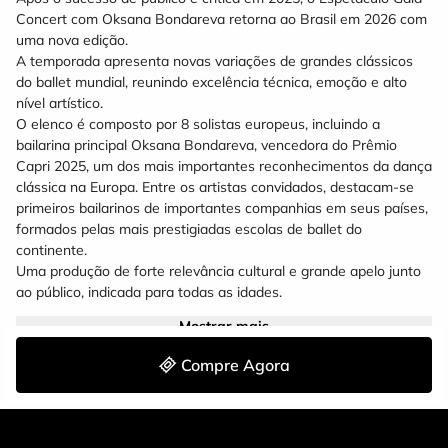
Concert com Oksana Bondareva retorna ao Brasil em 2026 com
uma nova edição.
A temporada apresenta novas variações de grandes clássicos
do ballet mundial, reunindo excelência técnica, emoção e alto
nível artístico.
O elenco é composto por 8 solistas europeus, incluindo a
bailarina principal Oksana Bondareva, vencedora do Prêmio
Capri 2025, um dos mais importantes reconhecimentos da dança
clássica na Europa. Entre os artistas convidados, destacam-se
primeiros bailarinos de importantes companhias em seus países,
formados pelas mais prestigiadas escolas de ballet do
continente.
Uma produção de forte relevância cultural e grande apelo junto
ao público, indicada para todas as idades.
Mostrar mais
Serviços:
Data 07/08/26 - SEXTA
Compre Agora
Local Teatro Municipal Sefrin Filho
Cidade Cascavel/PR
Horario: 20:00
Obs.: Após o inicio do espetáculo não é permitido procurar