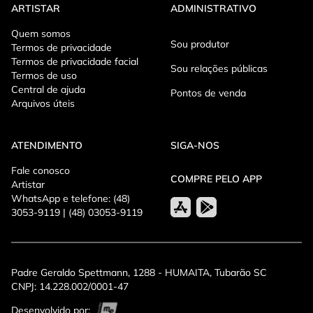
das maiores estruturas de entretenimento do sul do Brasil.
ARTISTAR
ADMINISTRATIVO
Onde comprar ingressos para César Menotti & Fabiano?
Quem somos
Sou produtor
Termos de privacidade
Os ingressos oficiais para o show de César Menotti & Fabiano
Termos de privacidade facial
Sou relações públicas
em São José estão disponíveis na Minha Entrada e na bilheteria
Termos de uso
da Arena Opus.
Central de ajuda
Pontos de venda
Arquivos úteis
A compra antecipada é recomendada devido à expectativa de
grande público para a celebração dos 20 anos de carreira da
ATENDIMENTO
SIGA-NOS
dupla.
Fale conosco
Turnê Intensidade 20 Anos
COMPRE PELO APP
Artistar
WhatsApp e telefone: (48)
A turnê Intensidade 20 Anos foi criada para celebrar os
3053-9119 | (48) 03053-9119
momentos mais marcantes da trajetória de César Menotti &
Fabiano. O espetáculo reúne os maiores sucessos da carreira,
releituras especiais e histórias que ajudaram a transformar a
dupla em uma referência da música sertaneja brasileira.
Padre Geraldo Spettmann, 1288 - HUMAITA, Tubarão SC
CNPJ: 14.228.002/0001-47
Com uma produção moderna, estrutura de alto nível e repertório
repleto de hits, o show proporciona uma viagem pela história da
Desenvolvido por: