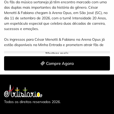
Os fãs da música sertaneja já têm encontro marcado com uma
das duplas mais importantes da história do gênero. César
Menotti & Fabiano chegam à Arena Opus, em São José (SC), no
dia 11 de setembro de 2026, com a turnê Intensidade 20 Anos,
um espetáculo especial que celebra duas décadas de carreira,
sucessos e emoções.
Os ingressos para César Menotti & Fabiano na Arena Opus já
estão disponíveis na Minha Entrada e prometem atrair fãs de
todo o estado para uma noite repleta de nostalgia, grandes
Mostrar mais
clássicos e momentos inesquecíveis.
Compre Agora
Quando será o show de César Menotti & Fabiano na Arena
Opus?
A apresentação acontece no dia 11 de setembro de 2026, na
Arena Opus, um dos principais espaços para shows e eventos
de Santa Catarina.
Todos os direitos reservados 2026.
A abertura dos portões está prevista para às 21h,
proporcionando ao público uma experiência completa em uma