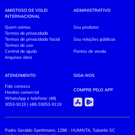
27/06/2025 AS 18:00
AMISTOSO DE VOLEI
ADMINISTRATIVO
INTERNACIONAL
Ingressos limitados - garanta já o seu!
Quem somos
Sou produtor
Termos de privacidade
Reúna a torcida, vista
verde
e
amarelo
e venha apoiar
Termos de privacidade facial
Sou relações públicas
o Brasil nesse grande encontro do esporte!
Termos de uso
Central de ajuda
Pontos de venda
Arquivos úteis
ATENDIMENTO
SIGA-NOS
Fale conosco
COMPRE PELO APP
Horário comercial
WhatsApp e telefone: (48)
3053-9119 | (48) 03053-9119
Padre Geraldo Spettmann, 1288 - HUMAITA, Tubarão SC