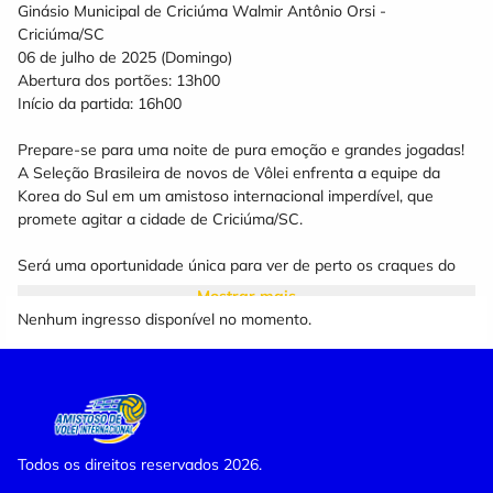
Ginásio Municipal de Criciúma Walmir Antônio Orsi -
Criciúma/SC
06 de julho de 2025 (Domingo)
Abertura dos portões: 13h00
Início da partida: 16h00
Prepare-se para uma noite de pura emoção e grandes jogadas!
A Seleção Brasileira de novos de Vôlei enfrenta a equipe da
Korea do Sul em um amistoso internacional imperdível, que
promete agitar a cidade de Criciúma/SC.
Será uma oportunidade única para ver de perto os craques do
vôlei mundial em ação, em um duelo que vai muito além da
Mostrar mais
preparação - é paixão, garra e espetáculo garantido dentro de
Nenhum ingresso disponível no momento.
quadra!
Ingressos OUROCARD ELO 50% DE DESCONTO e OUROCARD
VISA/MASTER 25% DE DESCONTO, são exclusivos para cliente
BB Ourocard
Todos os direitos reservados 2026.
VENDA GERAL SE INICIA DIA