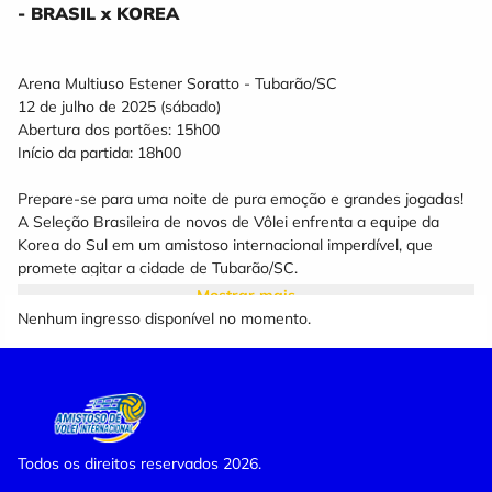
- BRASIL x KOREA
Arena Multiuso Estener Soratto - Tubarão/SC
12 de julho de 2025 (sábado)
Abertura dos portões: 15h00
Início da partida: 18h00
Prepare-se para uma noite de pura emoção e grandes jogadas!
A Seleção Brasileira de novos de Vôlei enfrenta a equipe da
Korea do Sul em um amistoso internacional imperdível, que
promete agitar a cidade de Tubarão/SC.
Mostrar mais
Será uma oportunidade única para ver de perto os craques do
Nenhum ingresso disponível no momento.
vôlei mundial em ação, em um duelo que vai muito além da
preparação - é paixão, garra e espetáculo garantido dentro de
quadra!
Ingressos OUROCARD ELO 50% DE DESCONTO e OUROCARD
VISA/MASTER 25% DE DESCONTO, são exclusivos para cliente
Todos os direitos reservados 2026.
BB Ourocard