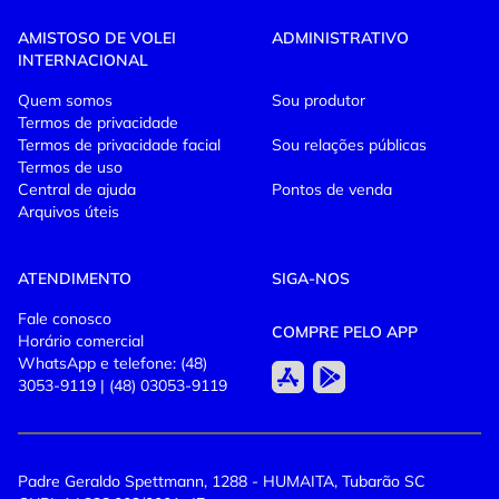
VENDA GERAL SE INICIA DIA
AMISTOSO DE VOLEI
ADMINISTRATIVO
INTERNACIONAL
27/06/2025 AS 18:00
Quem somos
Sou produtor
Termos de privacidade
Termos de privacidade facial
Sou relações públicas
Ingressos limitados - garanta já o seu!
Termos de uso
Reúna a torcida, vista
verde
e
amarelo
e venha apoiar
Central de ajuda
Pontos de venda
o Brasil nesse grande encontro do esporte!
Arquivos úteis
ATENDIMENTO
SIGA-NOS
Fale conosco
COMPRE PELO APP
Horário comercial
WhatsApp e telefone: (48)
3053-9119 | (48) 03053-9119
Padre Geraldo Spettmann, 1288 - HUMAITA, Tubarão SC