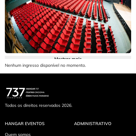
Mostrar mais
Nenhum ingresso disponível no momento.
MEIA ENTRADA: Estudantes Conforme lei n 12.933 de 26122013
e obrigatória a apresentação da Carteira Nacional de Estudante
UNE ABES e ANPG Pessoas com deficiência e Idosos acima de
60 anos
Todos os direitos reservados 2026.
INGRESSO SOLIDÁRIO: Obrigatório entregar 1KG de alimento
não perecível na entrada do evento.
HANGAR EVENTOS
ADMINISTRATIVO
Quem somos