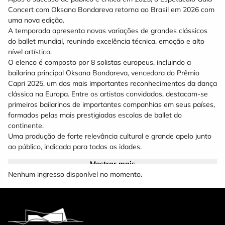
Concert com Oksana Bondareva retorna ao Brasil em 2026 com
uma nova edição.
A temporada apresenta novas variações de grandes clássicos
do ballet mundial, reunindo excelência técnica, emoção e alto
nível artístico.
O elenco é composto por 8 solistas europeus, incluindo a
bailarina principal Oksana Bondareva, vencedora do Prêmio
Capri 2025, um dos mais importantes reconhecimentos da dança
clássica na Europa. Entre os artistas convidados, destacam-se
primeiros bailarinos de importantes companhias em seus países,
formados pelas mais prestigiadas escolas de ballet do
continente.
Uma produção de forte relevância cultural e grande apelo junto
ao público, indicada para todas as idades.
Mostrar mais
Serviços:
Nenhum ingresso disponível no momento.
Data 07/08/26 - SEXTA
Local Teatro Municipal Sefrin Filho
Cidade Cascavel/PR
Horario: 20:00
Obs.: Após o inicio do espetáculo não é permitido procurar